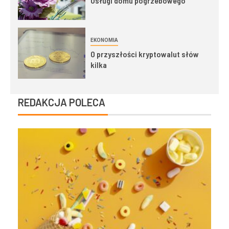
Usługi domu pogrzebowego
EKONOMIA
O przyszłości kryptowalut słów
kilka
REDAKCJA POLECA